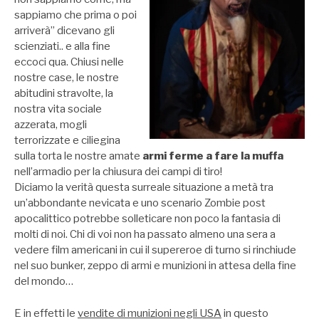
sappiamo che prima o poi
arriverà” dicevano gli
scienziati.. e alla fine
eccoci qua. Chiusi nelle
nostre case, le nostre
abitudini stravolte, la
nostra vita sociale
azzerata, mogli
terrorizzate e ciliegina
sulla torta le nostre amate
armi ferme a fare la muffa
nell’armadio per la chiusura dei campi di tiro!
Diciamo la verità questa surreale situazione a metà tra
un’abbondante nevicata e uno scenario Zombie post
apocalittico potrebbe solleticare non poco la fantasia di
molti di noi. Chi di voi non ha passato almeno una sera a
vedere film americani in cui il supereroe di turno si rinchiude
nel suo bunker, zeppo di armi e munizioni in attesa della fine
del mondo…
E in effetti le
vendite di munizioni negli USA
in questo