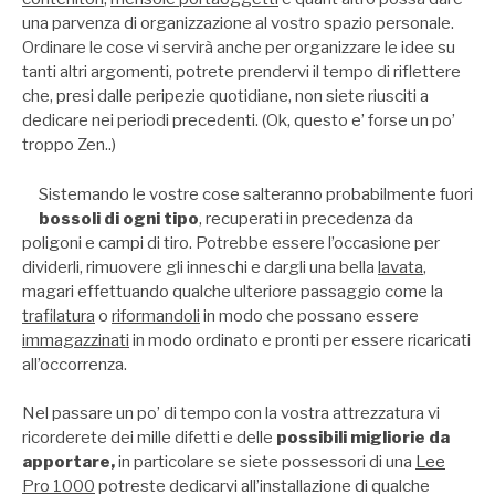
una parvenza di organizzazione al vostro spazio personale.
Ordinare le cose vi servirà anche per organizzare le idee su
tanti altri argomenti, potrete prendervi il tempo di riflettere
che, presi dalle peripezie quotidiane, non siete riusciti a
dedicare nei periodi precedenti. (Ok, questo e’ forse un po’
troppo Zen..)
Sistemando le vostre cose salteranno probabilmente fuori
bossoli di ogni tipo
, recuperati in precedenza da
poligoni e campi di tiro. Potrebbe essere l’occasione per
dividerli, rimuovere gli inneschi e dargli una bella
lavata
,
magari effettuando qualche ulteriore passaggio come la
trafilatura
o
riformandoli
in modo che possano essere
immagazzinati
in modo ordinato e pronti per essere ricaricati
all’occorrenza.
Nel passare un po’ di tempo con la vostra attrezzatura vi
ricorderete dei mille difetti e delle
possibili migliorie da
apportare,
in particolare se siete possessori di una
Lee
Pro 1000
potreste dedicarvi all’installazione di qualche