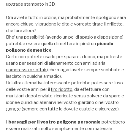
upgrade stampato in 3D
.
Ora avrete tutto in ordine, ma probabilmente il poligono sarà
ancora chiuso, vi prudono le dita e vorreste tirare il grilletto..
che fare allora?
Bhe’ una possibilità (avendo un po’ di spazio a disposizione)
potrebbe essere quella di mettere in piedi un
piccolo
poligono domestico
.
Certo non potrete usarlo per sparare a fuoco, ma potreste
usarlo per sessioni di allenamento con
armi ad aria
compressa o softair
(che magari avete sempre snobbato e
lasciato in qualche armadio).
Un’altra alternativa interessante potrebbe poi essere l’uso
delle vostre armi per il
tiro ridotto
, da effettuare con
munizioni depotenziate, ricaricate senza polvere da sparo e
idonee quindi ad allenarvi nel vostro giardino o nel vostro
garage (sempre con tutte le dovute cautele e sicurezze).
I
bersagli per il vostro poligono personale
potrebbero
essere realizzati molto semplicemente con materiale