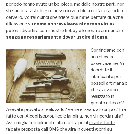
periodo hanno avuto un bel picco, ma dalle nostre parti, non
si e’ ancora visto in giro nessuno zombie a cui far esplodere il
cervello. Vorrei quindi spendere due righe per fare qualche
riflessione su
come sopravvivere al corona virus
e
potersi divertire con il nostro hobby e le nostre armi anche
senza necessariamente dover uscire di casa
.
Cominciamo con
una piccola
osservazione. Vi
ricordate il
lubrificante per
bossoli artigianale
che avevamo
realizzato in
questo articolo
?
Avevate provato a realizzarlo? ve ne e’ avanzato un po’? Era
fatto con
Alcool isopropilico
e
lanolina
.. non vi ricorda nulla?
Assomiglia terribilmente alla ricetta per il
disinfettante
faidate proposta dall’OMS
che gira in questi giorni su