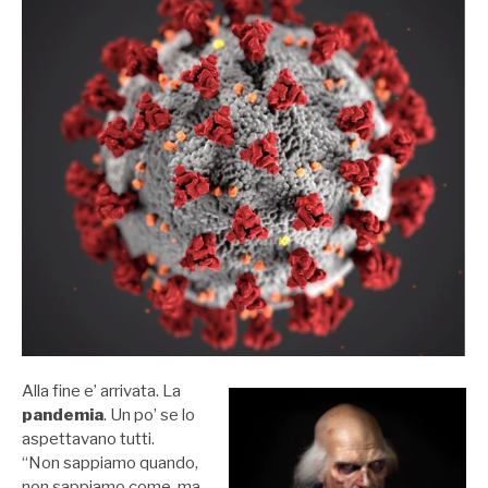
Alla fine e’ arrivata. La
pandemia
. Un po’ se lo
aspettavano tutti.
“Non sappiamo quando,
non sappiamo come, ma