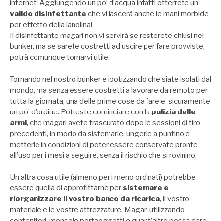
internet! Aggiungendo un po’ d’acqua infatti otterrete un
valido disinfettante
che vi lascerà anche le mani morbide
per effetto della lanolina!
Il disinfettante magari non vi servirà se resterete chiusi nel
bunker, ma se sarete costretti ad uscire per fare provviste,
potrà comunque tornarvi utile.
Tornando nel nostro bunker e ipotizzando che siate isolati dal
mondo, ma senza essere costretti a lavorare da remoto per
tutta la giornata, una delle prime cose da fare e’ sicuramente
un po’ d’ordine. Potreste cominciare con la
pulizia delle
armi
, che magari avete trascurato dopo le sessioni di tiro
precedenti, in modo da sistemarle, ungerle a puntino e
metterle in condizioni di poter essere conservate pronte
all’uso per i mesi a seguire, senza il rischio che si rovinino.
Un’altra cosa utile (almeno per i meno ordinati) potrebbe
essere quella di approfittarne per
sistemare e
riorganizzare il vostro banco da ricarica
, il vostro
materiale e le vostre attrezzature. Magari utilizzando
contenitori
,
mensole portaoggetti
e quant’altro possa dare