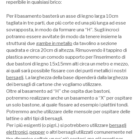
reperibile in qualsiasi brico:
Per il basamento basterà un asse di legno larga 10cm
tagliata in tre parti, due più corte ed una più lunga ad esse
sovrapposta, in modo da formare una “H”. Sugli incroci
potranno essere avvitate (in modo da tenere insieme la
struttura) due
gambe in metallo
da tavolino a sezione
quadrata e circa 20cm di altezza. Rimuovendo il tappino di
plastica avremo un comodo supporto per l’inserimento di
due bastoni di legno 15x15mm alti circa un metro e mezzo,
ai quali sarà possibile fissare con dei punti metallici i nostri
bersagli
. La larghezza della base dipenderà dalla larghezza
dei bersagli di cartone che vogliamo utilizzare.
Oltre al basamento ad “H” che ospita due bastoni,
potremmo realizzare anche un basamento a “X” per ospitare
un solo bastone, al quale fissare ad esempio i piattini tondi.
Potremmo anche utilizzare delle mensole per ospitare delle
lattine o altri tipi di bersagli.
Per i più esigenti (o pigri..) si potrebbero utilizzare
bersagli
elettronici
,
pepper
o altri bersagli utilizzati comunemente nel
tiro dinamico softair
, un po’ più costosi, ma già pronti per