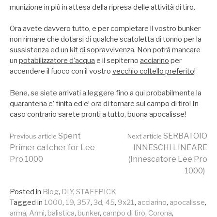
munizione in più in attesa della ripresa delle attività di tiro.
Ora avete davvero tutto, e per completare il vostro bunker
non rimane che dotarsi di qualche scatoletta di tonno per la
sussistenza ed un
kit di sopravvivenza
. Non potrà mancare
un
potabilizzatore d’acqua
e il sepiterno
acciarino
per
accendere il fuoco con il vostro
vecchio coltello preferito
!
Bene, se siete arrivati a leggere fino a qui probabilmente la
quarantena e’ finita ed e’ ora di tornare sul campo di tiro! In
caso contrario sarete pronti a tutto, buona apocalisse!
Continue
Spent
SERBATOIO
Previous article
Next article
Primer catcher for Lee
INNESCHI LINEARE
Pro 1000
(Innescatore Lee Pro
Reading
1000)
Posted in
Blog
,
DIY
,
STAFFPICK
Tagged in
1000
,
19
,
357
,
3d
,
45
,
9x21
,
acciarino
,
apocalisse
,
arma
,
Armi
,
balistica
,
bunker
,
campo di tiro
,
Corona
,