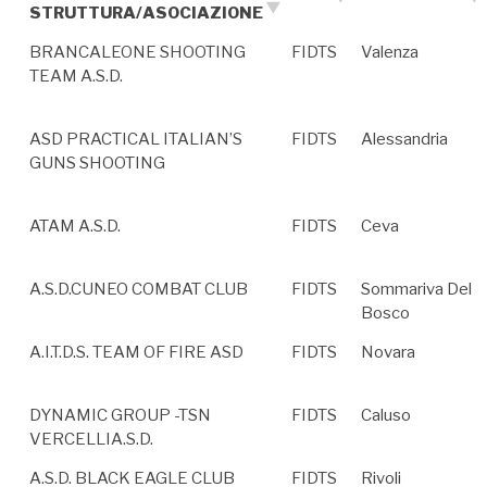
STRUTTURA/ASOCIAZIONE
BRANCALEONE SHOOTING
FIDTS
Valenza
TEAM A.S.D.
ASD PRACTICAL ITALIAN’S
FIDTS
Alessandria
GUNS SHOOTING
ATAM A.S.D.
FIDTS
Ceva
A.S.D.CUNEO COMBAT CLUB
FIDTS
Sommariva Del
Bosco
A.I.T.D.S. TEAM OF FIRE ASD
FIDTS
Novara
DYNAMIC GROUP -TSN
FIDTS
Caluso
VERCELLIA.S.D.
A.S.D. BLACK EAGLE CLUB
FIDTS
Rivoli