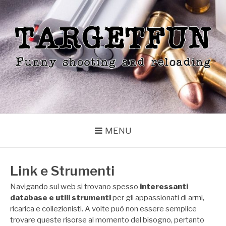
Skip
to
content
TARGETFUN
Funny shooting and reloading
MENU
Link e Strumenti
Navigando sul web si trovano spesso
interessanti
database e utili strumenti
per gli appassionati di armi,
ricarica e collezionisti. A volte può non essere semplice
trovare queste risorse al momento del bisogno, pertanto