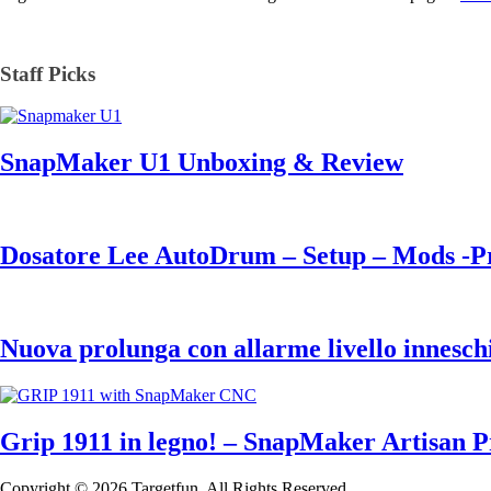
Staff Picks
SnapMaker U1 Unboxing & Review
Dosatore Lee AutoDrum – Setup – Mods -Pr
Nuova prolunga con allarme livello inneschi
Grip 1911 in legno! – SnapMaker Artisa
Copyright © 2026 Targetfun. All Rights Reserved.