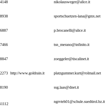
04148
nikolausweger@alice.it
48938
sportschuetzen-lana@gmx.net
36887
p.brocanelli@alice.it
37466
tsn_merano@infinito.it
48847
zoeggeler@tiscalinet.it
42273
http://www.goldrain.it
platzgummer.kurt@rolmail.net
28190
ssg.laas@dnet.it
ngrvteh01@schule.suedtirol.bz.it
61112