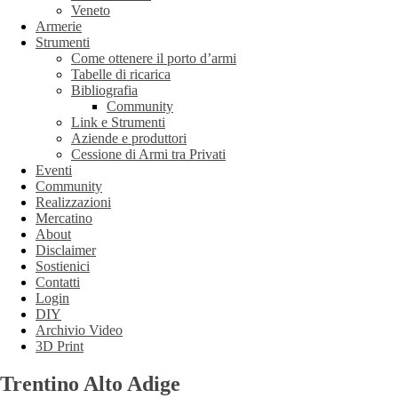
Veneto
Armerie
Strumenti
Come ottenere il porto d’armi
Tabelle di ricarica
Bibliografia
Community
Link e Strumenti
Aziende e produttori
Cessione di Armi tra Privati
Eventi
Community
Realizzazioni
Mercatino
About
Disclaimer
Sostienici
Contatti
Login
DIY
Archivio Video
3D Print
Trentino Alto Adige