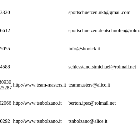
13320
sportschuetzen.nkt@gmail.com
16612
sportschuetzen.deutschnofen@rolma
95055
info@shootck.it
64588
schiesstand.stmichael@rolmail.net
930930
http://www.team-masters.it
teammasters@alice.it
425287
902066
http://www.tsnbolzano.it
berton.ipsc@rolmail.net
80292
http://www.tsnbolzano.it
tsnbolzano@alice.it