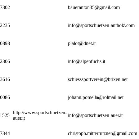
67302
baueranton35@gmail.com
92235
info@sportschuetzen-antholz.com
50898
plalot@dnet.it
72306
info@alpenfuchs.it
33616
schiesssportverein@brixen.net
80086
johann.pomella@rolmail.net
http://www.sportschuetzen-
11525
info@sportschuetzen-auer.it
auer.it
47344
christoph.mitterrutzner@gmail.com