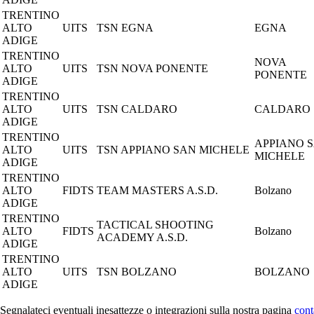
TRENTINO
ALTO
UITS
TSN EGNA
EGNA
ADIGE
TRENTINO
NOVA
ALTO
UITS
TSN NOVA PONENTE
PONENTE
ADIGE
TRENTINO
ALTO
UITS
TSN CALDARO
CALDARO
ADIGE
TRENTINO
APPIANO 
ALTO
UITS
TSN APPIANO SAN MICHELE
MICHELE
ADIGE
TRENTINO
ALTO
FIDTS
TEAM MASTERS A.S.D.
Bolzano
ADIGE
TRENTINO
TACTICAL SHOOTING
ALTO
FIDTS
Bolzano
ACADEMY A.S.D.
ADIGE
TRENTINO
ALTO
UITS
TSN BOLZANO
BOLZANO
ADIGE
Segnalateci eventuali inesattezze o integrazioni sulla nostra pagina
cont