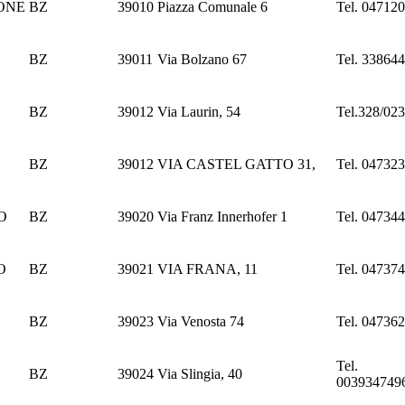
ONE
BZ
39010
Piazza Comunale 6
Tel. 04712
BZ
39011
Via Bolzano 67
Tel. 33864
BZ
39012
Via Laurin, 54
Tel.328/02
BZ
39012
VIA CASTEL GATTO 31,
Tel. 04732
O
BZ
39020
Via Franz Innerhofer 1
Tel. 04734
O
BZ
39021
VIA FRANA, 11
Tel. 04737
BZ
39023
Via Venosta 74
Tel. 04736
Tel.
BZ
39024
Via Slingia, 40
003934749