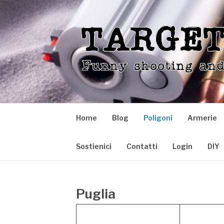
Skip
to
content
TARGETFUN
Funny shooting and reloading
Home
Blog
Poligoni
Armerie
Sostienici
Contatti
Login
DIY
Puglia