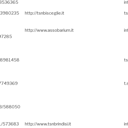
83536365
in
803980235
http://tsnbisceglie.it
t
http://www.assobarium.it
i
97285
808981458
t
57749369
t.
83/588050
31/573683
http://www.tsnbrindisi.it
in