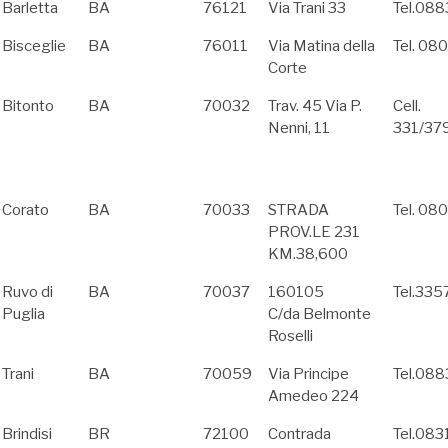
Barletta
BA
76121
Via Trani 33
Tel.08
Bisceglie
BA
76011
Via Matina della
Tel. 0
Corte
Bitonto
BA
70032
Trav. 45 Via P.
Cell.
Nenni, 11
331/37
Corato
BA
70033
STRADA
Tel. 0
PROV.LE 231
KM.38,600
Ruvo di
BA
70037
160105
Tel.33
Puglia
C/da Belmonte
Roselli
Trani
BA
70059
Via Principe
Tel.08
Amedeo 224
Brindisi
BR
72100
Contrada
Tel.08