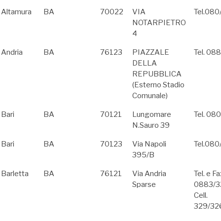
Altamura
BA
70022
VIA
Tel.08
NOTARPIETRO
4
Andria
BA
76123
PIAZZALE
Tel. 0
DELLA
REPUBBLICA
(Esterno Stadio
Comunale)
Bari
BA
70121
Lungomare
Tel. 0
N.Sauro 39
Bari
BA
70123
Via Napoli
Tel.08
395/B
Barletta
BA
76121
Via Andria
Tel. e Fa
Sparse
0883/3
Cell.
329/32