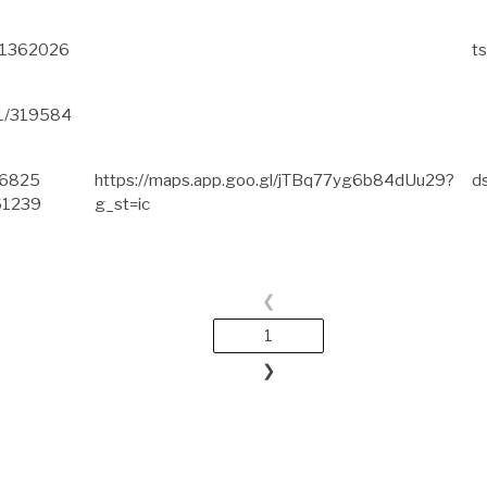
831362026
ts
31/319584
16825
https://maps.app.goo.gl/jTBq77yg6b84dUu29?
d
61239
g_st=ic
❮
1
❯