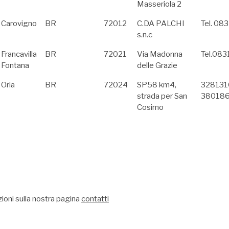
Masseriola 2
Carovigno
BR
72012
C.DA PALCHI
Tel. 0
s.n.c
Francavilla
BR
72021
Via Madonna
Tel.08
Fontana
delle Grazie
Oria
BR
72024
SP58 km4,
32813
strada per San
38018
Cosimo
ioni sulla nostra pagina
contatti