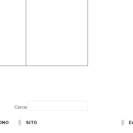
Cerca:
ONO
SITO
E