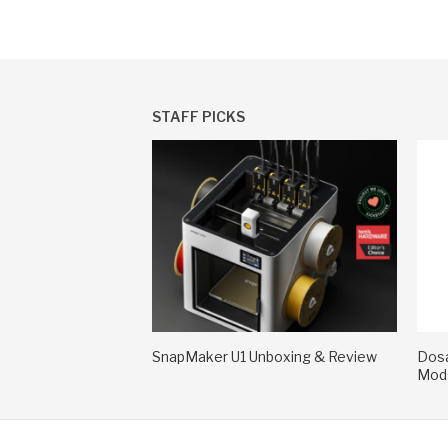
STAFF PICKS
SnapMaker U1 Unboxing & Review
Dosa
Mods