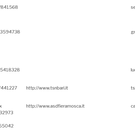
0/841568
se
883594738
g
805418328
l
0/441227
http://www.tsnbari.it
ts
x
http://www.asdfieramosca.it
c
32973
65042