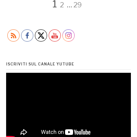
Paginazione
Page
Page
Page
1
2
…
29
degli
articoli
ISCRIVITI SUL CANALE YUTUBE