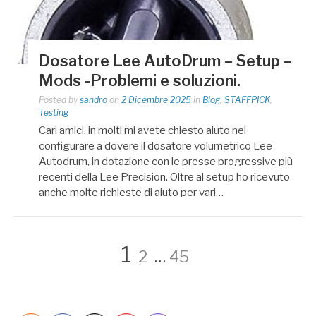
Dosatore Lee AutoDrum – Setup –
Mods -Problemi e soluzioni.
Posted by
sandro
on
2 Dicembre 2025
in
Blog
,
STAFFPICK
,
Testing
Cari amici, in molti mi avete chiesto aiuto nel
configurare a dovere il dosatore volumetrico Lee
Autodrum, in dotazione con le presse progressive più
recenti della Lee Precision. Oltre al setup ho ricevuto
anche molte richieste di aiuto per vari…
Paginazione
Page
Page
Page
1
2
…
45
degli