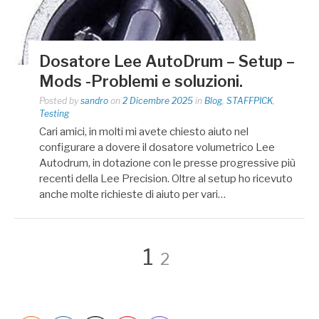
Dosatore Lee AutoDrum – Setup –
Mods -Problemi e soluzioni.
Posted by
sandro
on
2 Dicembre 2025
in
Blog
,
STAFFPICK
,
Testing
Cari amici, in molti mi avete chiesto aiuto nel
configurare a dovere il dosatore volumetrico Lee
Autodrum, in dotazione con le presse progressive più
recenti della Lee Precision. Oltre al setup ho ricevuto
anche molte richieste di aiuto per vari…
Paginazione
Page
Page
1
2
degli