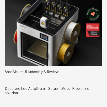
SnapMaker U1 Unboxing & Review
Dosatore Lee AutoDrum – Setup – Mods -Problemi e
soluzioni.