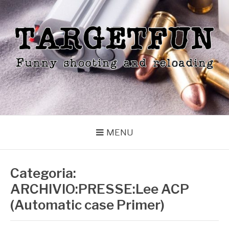
Skip
to
content
TARGETFUN
Funny shooting and reloading
MENU
Categoria:
ARCHIVIO:PRESSE:Lee ACP
(Automatic case Primer)