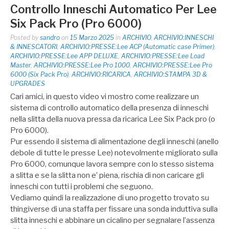
Controllo Inneschi Automatico Per Lee
Six Pack Pro (Pro 6000)
Posted by
sandro
on
15 Marzo 2025
in
ARCHIVIO
,
ARCHIVIO:INNESCHI
& INNESCATORI
,
ARCHIVIO:PRESSE:Lee ACP (Automatic case Primer)
,
ARCHIVIO:PRESSE:Lee APP DELUXE
,
ARCHIVIO:PRESSE:Lee Load
Master
,
ARCHIVIO:PRESSE:Lee Pro 1000
,
ARCHIVIO:PRESSE:Lee Pro
6000 (Six Pack Pro)
,
ARCHIVIO:RICARICA
,
ARCHIVIO:STAMPA 3D &
UPGRADES
Cari amici, in questo video vi mostro come realizzare un
sistema di controllo automatico della presenza di inneschi
nella slitta della nuova pressa da ricarica Lee Six Pack pro (o
Pro 6000).
Pur essendo il sistema di alimentazione degli inneschi (anello
debole di tutte le presse Lee) notevolmente migliorato sulla
Pro 6000, comunque lavora sempre con lo stesso sistema
a slitta e se la slitta non e’ piena, rischia di non caricare gli
inneschi con tutti i problemi che seguono.
Vediamo quindi la realizzazione di uno progetto trovato su
thingiverse di una staffa per fissare una sonda induttiva sulla
slitta inneschi e abbinare un cicalino per segnalare l’assenza