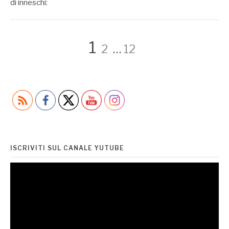
di inneschi:
Paginazione
Page
Page
Page
1
2
…
12
degli
articoli
ISCRIVITI SUL CANALE YUTUBE