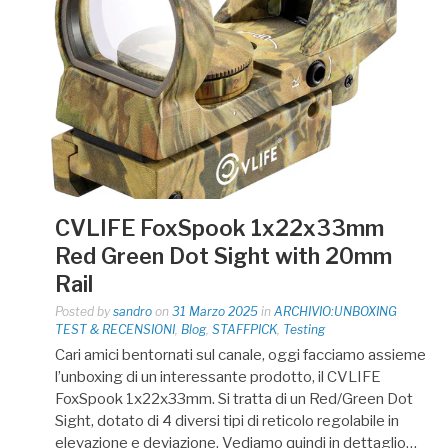
CVLIFE FoxSpook 1x22x33mm
Red Green Dot Sight with 20mm
Rail
Posted by
sandro
on
31 Marzo 2025
in
ARCHIVIO:UNBOXING
TEST & RECENSIONI
,
Blog
,
STAFFPICK
,
Testing
Cari amici bentornati sul canale, oggi facciamo assieme
l’unboxing di un interessante prodotto, il CVLIFE
FoxSpook 1x22x33mm. Si tratta di un Red/Green Dot
Sight, dotato di 4 diversi tipi di reticolo regolabile in
elevazione e deviazione. Vediamo quindi in dettaglio…