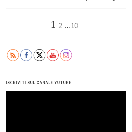
Paginazione
Page
Page
Page
1
2
…
10
degli
articoli
ISCRIVITI SUL CANALE YUTUBE