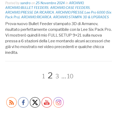
Posted by
sandro
on
25 Novembre 2024
in
ARCHIVIO
,
ARCHIVIO:BULLET FEEDERS
,
ARCHIVIO:CASE FEEDERS
,
ARCHIVIO:PRESSE DA RICARICA
,
ARCHIVIO:PRESSE:Lee Pro 6000 (Six
Pack Pro)
,
ARCHIVIO:RICARICA
,
ARCHIVIO:STAMPA 3D & UPGRADES
Prova nuovo Bullet Feeder stampato 3D di Armanov,
risultato perfettamente compatibile con la Lee Six Pack Pro.
Vi mostrerò quindi il mio FULL SETUP 9×21 sulla nuova
pressa a 6 stazioni della Lee montando alcuni accessori che
già vi ho mostrato nei video precedenti e qualche chicca
inedita.
Paginazione
Page
Page
Page
Page
2
1
3
…
10
degli
articoli