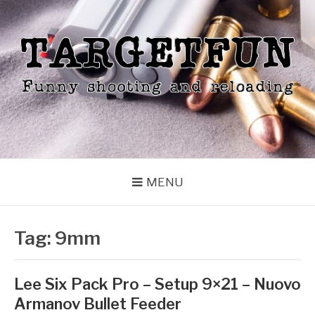
Skip
to
content
TARGETFUN
Funny shooting and reloading
MENU
Tag:
9mm
Lee Six Pack Pro – Setup 9×21 – Nuovo
Armanov Bullet Feeder