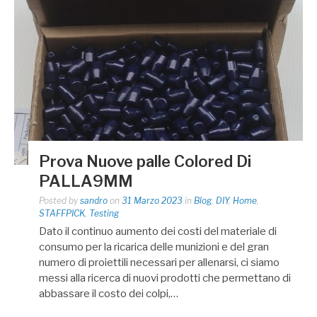
Prova Nuove palle Colored Di
PALLA9MM
Posted by
sandro
on
31 Marzo 2023
in
Blog
,
DIY
,
Home
,
STAFFPICK
,
Testing
Dato il continuo aumento dei costi del materiale di
consumo per la ricarica delle munizioni e del gran
numero di proiettili necessari per allenarsi, ci siamo
messi alla ricerca di nuovi prodotti che permettano di
abbassare il costo dei colpi,…