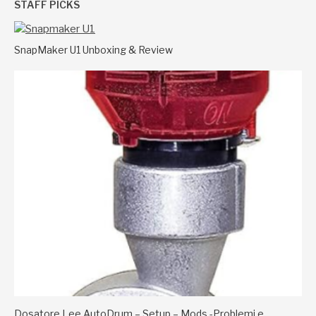
STAFF PICKS
SnapMaker U1 Unboxing & Review
Dosatore Lee AutoDrum – Setup – Mods -Problemi e