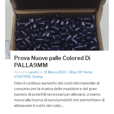
Prova Nuove palle Colored Di
PALLA9MM
Posted by
sandro
on
31 Marzo 2023
in
Blog
,
DIY
,
Home
,
STAFFPICK
,
Testing
Dato il continuo aumento dei costi del materiale di
consumo per la ricarica delle munizioni e del gran
numero di proiettili necessari per allenarsi, ci siamo
messi alla ricerca di nuovi prodotti che permettano di
abbassare il costo dei colpi,…