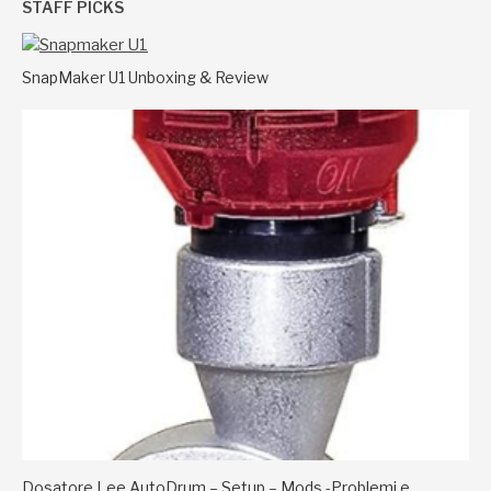
STAFF PICKS
SnapMaker U1 Unboxing & Review
Dosatore Lee AutoDrum – Setup – Mods -Problemi e