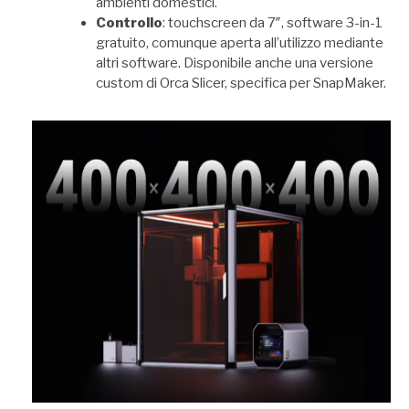
ambienti domestici.
Controllo
: touchscreen da 7″, software 3-in-1
gratuito, comunque aperta all’utilizzo mediante
altri software. Disponibile anche una versione
custom di Orca Slicer, specifica per SnapMaker.