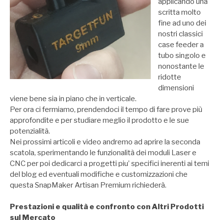
applicando una
scritta molto
fine ad uno dei
nostri classici
case feeder a
tubo singolo e
nonostante le
ridotte
dimensioni
viene bene sia in piano che in verticale.
Per ora ci fermiamo, prendendoci il tempo di fare prove più
approfondite e per studiare meglio il prodotto e le sue
potenzialità.
Nei prossimi articoli e video andremo ad aprire la seconda
scatola, sperimentando le funzionalità dei moduli Laser e
CNC per poi dedicarci a progetti piu’ specifici inerenti ai temi
del blog ed eventuali modifiche e customizzazioni che
questa SnapMaker Artisan Premium richiederà.
Prestazioni e qualità e confronto con Altri Prodotti
sul Mercato