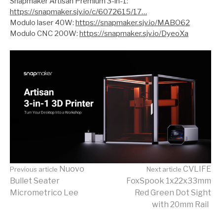
Snapmaker Artisan Premium 3-in-1:
https://snapmaker.sjv.io/c/6072615/17…
Modulo laser 40W:
https://snapmaker.sjv.io/MABO62
Modulo CNC 200W:
https://snapmaker.sjv.io/DyeoXa
Continue
Nuovo
CVLIFE
Previous article
Next article
Bullet Seater
FoxSpook 1x22x33mm
Micrometrico Lee
Red Green Dot Sight
Reading
with 20mm Rail