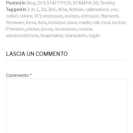
Posted in
Blog
,
DIY
,
STAFFPICK
,
STAMPA 3D
,
Testing
Tagged in
3-in-1
,
3d
,
3in1
,
40w
,
Artisan
,
calibrazione
,
cnc
,
collori
,
colore
,
DIY
,
enclosure
,
esteps
,
estrusori
,
filamenti
,
firmware
,
fresa
,
fumi
,
incisione
,
laser
,
marlin
,
mill
,
mod
,
motori
,
Premium
,
printer
,
prova
,
recensione
,
review
,
semiconduttore
,
Snapmaker
,
stampante
,
taglio
LASCIA UN COMMENTO
Commento
*