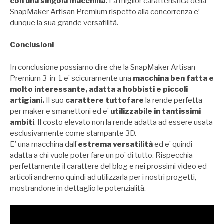
con una singola macchina.
La miglior caratteristica della
SnapMaker Artisan Premium rispetto alla concorrenza e’
dunque la sua grande versatilità.
Conclusioni
In conclusione possiamo dire che la SnapMaker Artisan
Premium 3-in-1 e’ scicuramente una
macchina ben fatta e
molto interessante, adatta a hobbisti e piccoli
artigiani.
Il suo
carattere tuttofare
la rende perfetta
per maker e smanettoni ed e’
utilizzabile in tantissimi
ambiti
. Il costo elevato non la rende adatta ad essere usata
esclusivamente come stampante 3D.
E’ una macchina dall’
estrema versatilità
ed e’ quindi
adatta a chi vuole poter fare un po’ di tutto. Rispecchia
perfettamente il carattere del blog e nei prossimi video ed
articoli andremo quindi ad utilizzarla per i nostri progetti,
mostrandone in dettaglio le potenzialità.