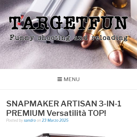
Skip
to
content
TARGETFUN
Funny shooting and reloading
MENU
SNAPMAKER ARTISAN 3-IN-1
PREMIUM Versatilità TOP!
Posted by
sandro
on
23 Marzo 2025