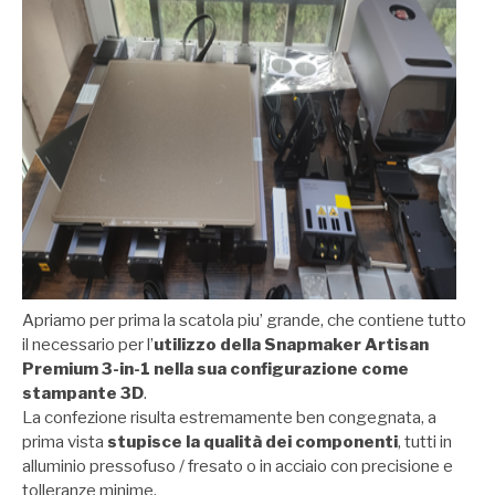
Apriamo per prima la scatola piu’ grande, che contiene tutto
il necessario per l’
utilizzo della Snapmaker Artisan
Premium 3-in-1 nella sua configurazione come
stampante 3D
.
La confezione risulta estremamente ben congegnata, a
prima vista
stupisce la qualità dei componenti
, tutti in
alluminio pressofuso / fresato o in acciaio con precisione e
tolleranze minime.