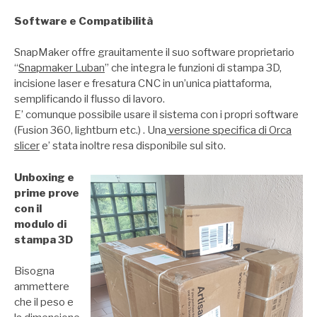
Software e Compatibilità
SnapMaker offre grauitamente il suo software proprietario
“
Snapmaker Luban
” che integra le funzioni di stampa 3D,
incisione laser e fresatura CNC in un’unica piattaforma,
semplificando il flusso di lavoro.
E’ comunque possibile usare il sistema con i propri software
(Fusion 360, lightburn etc.) . Una
versione specifica di Orca
slicer
e’ stata inoltre resa disponibile sul sito.
Unboxing e
prime prove
con il
modulo di
stampa 3D
Bisogna
ammettere
che il peso e