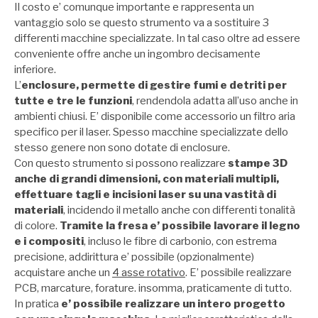
Il costo e’ comunque importante e rappresenta un
vantaggio solo se questo strumento va a sostituire 3
differenti macchine specializzate. In tal caso oltre ad essere
conveniente offre anche un ingombro decisamente
inferiore.
L’
enclosure, permette di gestire fumi e detriti per
tutte e tre le funzioni
, rendendola adatta all’uso anche in
ambienti chiusi. E’ disponibile come accessorio un filtro aria
specifico per il laser. Spesso macchine specializzate dello
stesso genere non sono dotate di enclosure.
Con questo strumento si possono realizzare
stampe 3D
anche di grandi dimensioni, con materiali multipli,
effettuare tagli e incisioni laser su una vastità di
materiali
, incidendo il metallo anche con differenti tonalità
di colore.
Tramite la fresa e’ possibile lavorare il legno
e i compositi
, incluso le fibre di carbonio, con estrema
precisione, addirittura e’ possibile (opzionalmente)
acquistare anche un
4 asse rotativo
. E’ possibile realizzare
PCB, marcature, forature. insomma, praticamente di tutto.
In pratica
e’ possibile realizzare un intero progetto