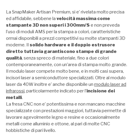
La SnapMaker Artisan Premium, si e’ rivelata molto precisa
ed affidabile, sebbene la
velocità massima come
stampante 3D non superi i 300mm/S
e non preveda
l’uso di moduli AMS per la stampa a colori, caratteristiche
ormai disponibili a prezzi competitivi su molte stampanti 3D
moderne. Il
solido hardware e il doppio estrusore
diretto tuttavia garantiscono stampe di grande
qualità
, senza spreco di materiale, fino a due colori
contemporaneamente, con un’area di stampa molto grande.
Il modulo laser compete molto bene, e in molti casi supera,
incisori laser a semiconduttore specializzati. Oltre al modulo
laser da 40W inoltre e’ anche disponibile un
modulo laser ad
infrarossi
, particolarmente indicato per l’
incisione dei
metalli
.
La fresa CNC non e’ potentissima e non mancano macchine
specializzate con prestazioni maggiori, tuttavia permette di
lavorare agevolmente legno e resine e occasionalmente
metalli come alluminio e ottone, al pari di molte CNC
hobbistiche di pari livello.